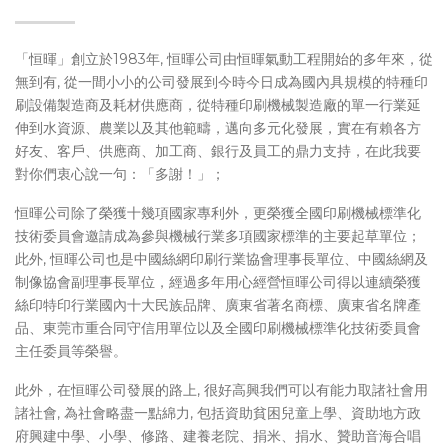
「恒暉」創立於1983年, 恒暉公司由恒暉氣動工程開始的多年來，從
無到有, 從一間小小的公司發展到今時今日成為國內具規模的特種印
刷設備製造商及耗材供應商，從特種印刷機械製造廠的單一行業延
伸到水資源、農業以及其他範疇，邁向多元化發展，實在有賴各方
好友、客戶、供應商、加工商、銀行及員工的鼎力支持，在此我要
對你們衷心說一句：「多謝！」；
恒暉公司除了榮獲十幾項國家專利外，更榮獲全國印刷機械標準化
技術委員會邀請成為參與機械行業多項國家標準的主要起草單位；
此外, 恒暉公司也是中國絲網印刷行業協會理事長單位、中國絲網及
制像協會副理事長單位，經過多年用心經營恒暉公司得以連續榮獲
絲印特印行業國內十大民族品牌、廣東省著名商標、廣東省名牌產
品、東莞市重合同守信用單位以及全國印刷機械標準化技術委員會
主任委員等榮譽。
此外，在恒暉公司發展的路上, 很好高興我們可以有能力取諸社會用
諸社會, 為社會略盡一點綿力, 包括資助貧困兒童上學、資助地方政
府興建中學、小學、修路、建養老院、捐米、捐水、贊助音海合唱